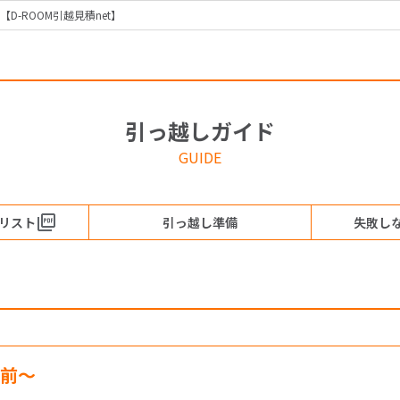
-ROOM引越見積net】
引っ越しガイド
GUIDE
リスト
引っ越し準備
失敗し
月前〜