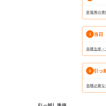
家電等の準
当日
5
各種生産・
引っ
6
各種必要な
引っ越し準備