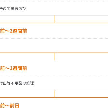
決めて業者選び
月前〜2週間前
間前〜1週間前
け出等不用品の処理
間前〜前日