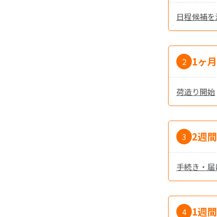
日程候補を
1ヶ
2
荷造り開始
2週
3
手続き・届
1週
4