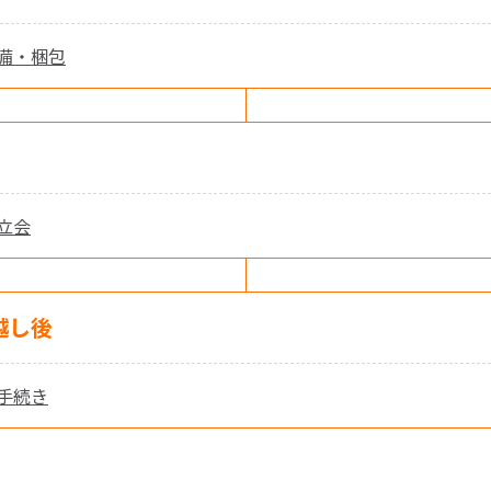
備・梱包
立会
越し後
手続き